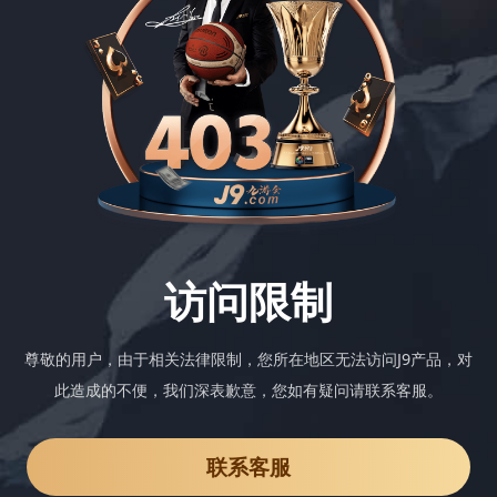
访问限制
尊敬的用户，由于相关法律限制，您所在地区无法访问J9产品，对
此造成的不便，我们深表歉意，您如有疑问请联系客服。
联系客服