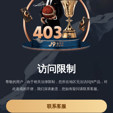
访问限制
尊敬的用户，由于相关法律限制，您所在地区无法访问J9产品，对
此造成的不便，我们深表歉意，您如有疑问请联系客服。
联系客服