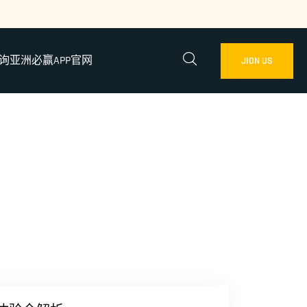
询亚洲必赢APP官网
JION US