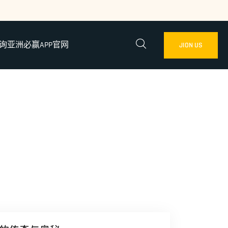
询亚洲必赢APP官网
JION US