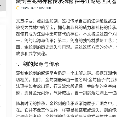
藏剑金蛇剑神秘传承揭秘 探寻江湖绝世武
2025-04-27 13:23:08
文章摘要：藏剑金蛇剑，这把传承自古的江湖绝世武器
被视为武林中的至宝，拥有着非凡的威力和神秘的传承
都使其成为江湖中无可替代的存在。本文将通过四个方
一，剑的起源与传承；第二，剑身的独特材质与工艺；
四，金蛇剑的历史遗失与再现。通过这些方面的分析，
故事和武学奥秘。
1、剑的起源与传承
藏剑金蛇剑的起源至今仍是一个未解之谜。根据江湖传
切相关。相传，金蛇剑最早由一位名叫“金蛇仙子”的
法迅捷如金蛇出洞，行云流水般迅猛。金蛇剑的名字由
辣，剑身金光闪烁，气势威猛，曾一剑挑落江湖上一位
随着时间的推移，金蛇剑的传承逐渐隐匿于江湖之中，
在。它并不像其他武器一样容易被盗取或遗失，剑的传
过严密的考验。金蛇剑的传承方式与其他武器截然不同