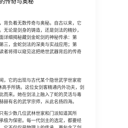
器的传奇与奥秘
，背负着无数传奇与奥秘。自古以来，它
。无论是剑身的铸造，还是剑法的精妙，
面详细揭秘藏剑金蛇剑的神秘传承：第
第三，金蛇剑法的深奥与实战应用；第
读者将得以窥见这把绝世武器背后的传奇
闻，它的出现与古代某个隐世武学世家密
武林高手所铸。这位女剑客精通内外功夫，剑
此而来。她在剑法上融入了蛇的灵活与毒
赫赫有名的武学宗师，从此名扬四海。
只有少数几位武林世家和门派知道其所
承极为保密。每一代剑主的选定，都要经
，它不仅仅是物理上的传承，更包含了剑