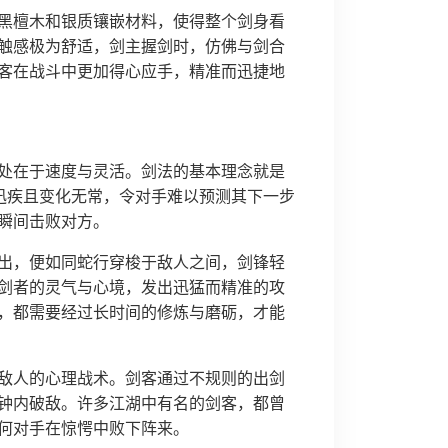
黑檀木和银质镶嵌材料，使得整个剑身看
触感极为舒适，剑主握剑时，仿佛与剑合
客在战斗中更加得心应手，精准而迅捷地
处在于速度与灵活。剑法的基本理念就是
为迅疾且变化无常，令对手难以预测其下一步
瞬间击败对方。
出，便如同蛇行穿梭于敌人之间，剑锋轻
剑者的灵气与心境，发出迅猛而精准的攻
，都需要经过长时间的修炼与磨砺，才能
敌人的心理战术。剑客通过不规则的出剑
钟内破敌。许多江湖中有名的剑客，都曾
何对手在惊愕中败下阵来。