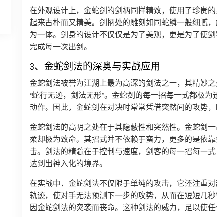
在外观设计上，金蛇剑的剑柄同样精致，使用了珍贵的
起来古朴而又精美。剑柄处的雕刻如同蛇鳞一般细腻，
为一体。剑身的设计不仅仅是为了美观，更是为了使剑
完成每一次出剑。
3、金蛇剑法的深奥与实战应用
金蛇剑法被誉为江湖上最为高深的剑法之一，其精妙之
“蛇行无迹，剑法无形”。金蛇剑的每一招每一式都极
动作。因此，金蛇剑在对决时常常凭借突然间的攻势，
金蛇剑法的高明之处在于其隐蔽性和突然性。金蛇剑一
柔却极为致命。其招式并不依赖于蛮力，更多的是依靠
击。剑法的精髓在于控制与速度，剑客的每一招每一式
达到出神入化的境界。
在实战中，金蛇剑法不仅限于单纯的攻击，它还注重对
轨迹，使对手无法预测下一步的攻势，从而在短短几秒
因金蛇剑法的突袭而丧命。这种剑法的威力，足以使任