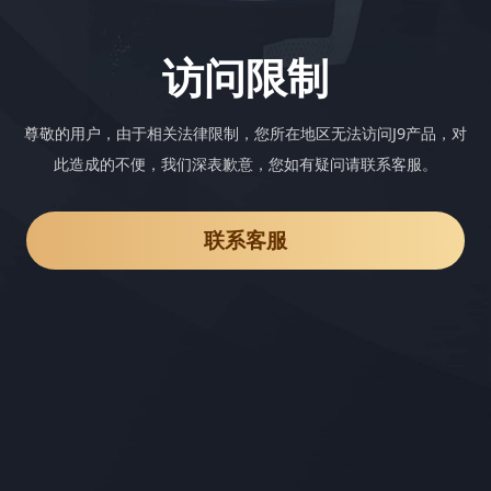
访问限制
尊敬的用户，由于相关法律限制，您所在地区无法访问J9产品，对
此造成的不便，我们深表歉意，您如有疑问请联系客服。
联系客服