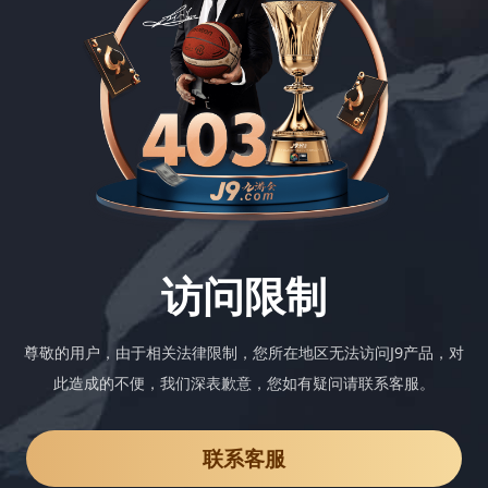
访问限制
尊敬的用户，由于相关法律限制，您所在地区无法访问J9产品，对
此造成的不便，我们深表歉意，您如有疑问请联系客服。
联系客服