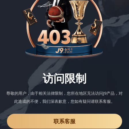
访问限制
尊敬的用户，由于相关法律限制，您所在地区无法访问J9产品，对
此造成的不便，我们深表歉意，您如有疑问请联系客服。
联系客服